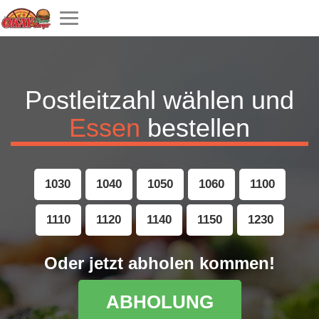
Toggle
navigation
Postleitzahl wählen und
Essen
bestellen
1030
1040
1050
1060
1100
1110
1120
1140
1150
1230
Oder jetzt abholen kommen!
ABHOLUNG